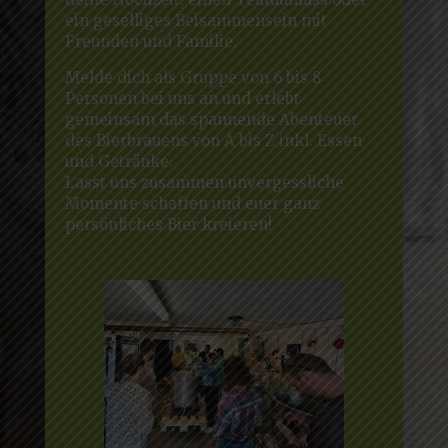
ein geselliges Beisammensein mit
Freunden und Familie.
Melde dich als Gruppe von 6 bis 8
Personen bei uns an und erlebt
gemeinsam das spannende Abenteuer
des Bierbrauens von A bis Z inkl. Essen
und Getränke.
Lasst uns zusammen unvergessliche
Momente schaffen und euer ganz
persönliches Bier kreieren!