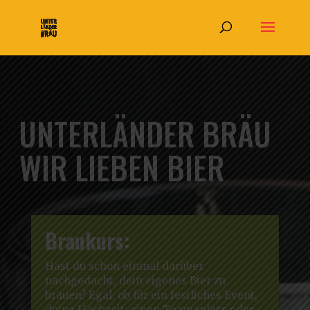
UNTERLÄNDER BRÄU
WIR LIEBEN BIER
Braukurs:
Hast du schon einmal darüber
nachgedacht, dein eigenes Bier zu
brauen? Egal, ob für ein festliches Event,
deine Hochzeit, einen Teamanlass oder