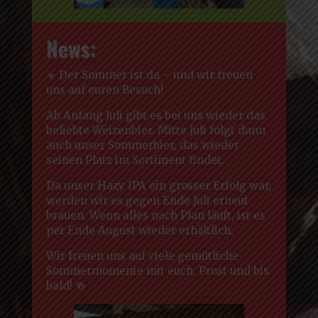
News:
☀️ Der Sommer ist da – und wir freuen
uns auf euren Besuch!
Ab Anfang Juli gibt es bei uns wieder das
beliebte Weizenbier. Mitte Juli folgt dann
auch unser Sommerbier, das wieder
seinen Platz im Sortiment findet.
Da unser Hazy IPA ein grosser Erfolg war,
werden wir es gegen Ende Juli erneut
brauen. Wenn alles nach Plan läuft, ist es
per Ende August wieder erhältlich.
Wir freuen uns auf viele gemütliche
Sommermomente mit euch. Prost und bis
bald! 🍻