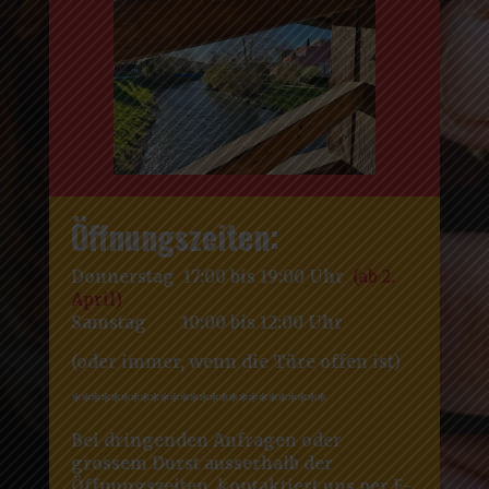
Öffnungszeiten:
Donnerstag 17:00 bis 19:00 Uhr
(ab 2.
April)
Samstag 10:00 bis 12:00 Uhr
(oder immer, wenn die Türe offen ist)
**************************
Bei dringenden Anfragen oder
grossem Durst ausserhalb der
Öffnungszeiten, kontaktiert uns per E-