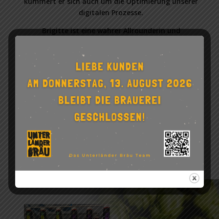
kümmert er sich auch um die Optimierung unserer
digitalen Prozesse.
Brigitte ist eine wahrer Allrounderin und
unterstützt tatkräftig bei allen Arbeitsschritten in
unserer Brauerei. Meistens ist sie beim
Rampenverkauf anzutreffen und steht unseren
Kunden mit Rat und Tat zur Seite.
Danny ist verantwortlich für die tadellose Führung
unserer Buchhaltung. Mit seiner Genauigkeit und
seinem Blick für Details stellt er sicher, dass alle
finanziellen Angelegenheiten ordnungsgemäß
erfasst und verwaltet werden.